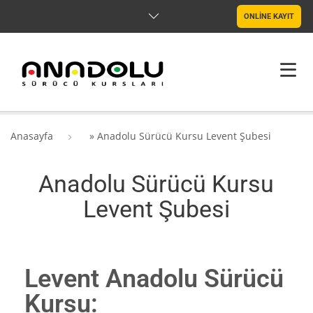
ONLİNE KAYIT
ANASAYFA
Anasayfa
»
Anadolu Sürücü Kursu Levent Şubesi
HAKKIMIZDA
Anadolu Sürücü Kursu
ŞUBELER
Levent Şubesi
SRC & PSIKOTEKNIK
BLOG
Levent Anadolu Sürücü
İLETIŞIM
Kursu: