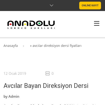
ONLİNE KAYIT
ANASAYFA
Anasayfa
»
avcılar direksiyon dersi fiyatları
HAKKIMIZDA
ŞUBELER
12 Ocak 2019
0
SRC & PSIKOTEKNIK
Avcılar Bayan Direksiyon Dersi
BLOG
by
Admin
İLETIŞIM