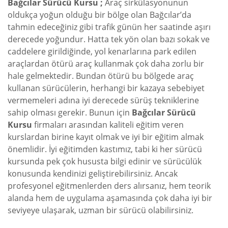
Bağcılar Sürücü Kursu ;
Araç sirkülasyonunun
oldukça yoğun olduğu bir bölge olan Bağcılar’da
tahmin edeceğiniz gibi trafik günün her saatinde aşırı
derecede yoğundur. Hatta tek yön olan bazı sokak ve
caddelere girildiğinde, yol kenarlarına park edilen
araçlardan ötürü araç kullanmak çok daha zorlu bir
hale gelmektedir. Bundan ötürü bu bölgede araç
kullanan sürücülerin, herhangi bir kazaya sebebiyet
vermemeleri adına iyi derecede sürüş tekniklerine
sahip olması gerekir. Bunun için
Bağcılar Sürücü
Kursu
firmaları arasından kaliteli eğitim veren
kurslardan birine kayıt olmak ve iyi bir eğitim almak
önemlidir. İyi eğitimden kastımız, tabi ki her sürücü
kursunda pek çok hususta bilgi edinir ve sürücülük
konusunda kendinizi geliştirebilirsiniz. Ancak
profesyonel eğitmenlerden ders alırsanız, hem teorik
alanda hem de uygulama aşamasında çok daha iyi bir
seviyeye ulaşarak, uzman bir sürücü olabilirsiniz.