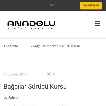
ONLİNE KAYIT
ANASAYFA
Anasayfa
»
bağcılar merkez sürücü kursu
HAKKIMIZDA
ŞUBELER
17 Şubat 2019
0
SRC & PSIKOTEKNIK
Bağcılar Sürücü Kursu
BLOG
by
Admin
İLETIŞIM