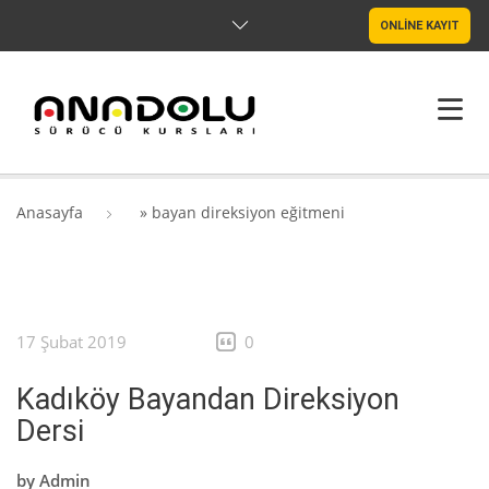
ONLİNE KAYIT
ANASAYFA
Anasayfa
»
bayan direksiyon eğitmeni
HAKKIMIZDA
ŞUBELER
17 Şubat 2019
0
SRC & PSIKOTEKNIK
Kadıköy Bayandan Direksiyon
BLOG
Dersi
İLETIŞIM
by
Admin