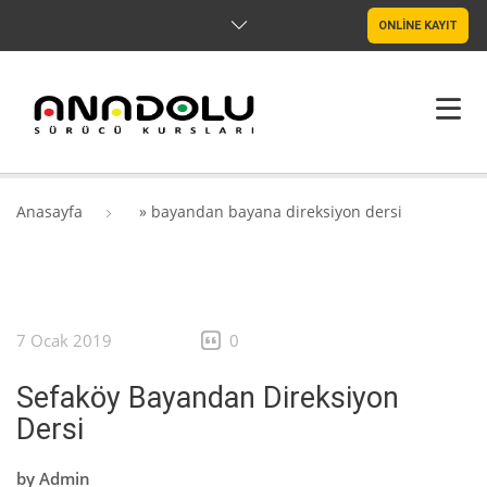
ONLİNE KAYIT
ANASAYFA
Anasayfa
»
bayandan bayana direksiyon dersi
HAKKIMIZDA
ŞUBELER
7 Ocak 2019
0
SRC & PSIKOTEKNIK
Sefaköy Bayandan Direksiyon
BLOG
Dersi
İLETIŞIM
by
Admin