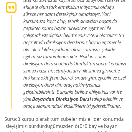
İster kursumuzda kayıtlı sürücü adayı olun isterse de
ehliyetli olun fark etmeksizin ihtiyacınız olduğu
sürece her daim destekçiniz olmaktayız. Yani
kursumuza kayıt olup, teorik sınavdan başarıyla
geçtikten sonra bayan direksiyon eğitmeni ile
çalışmak istediğinizi belirtmeniz yeterli olacaktır. Bu
doğrultuda direksiyon dersleriniz bayan eğitmenle
olacak şekilde ayarlanacak ve sorunsuz şekilde
eğitiminiz tamamlanacaktır. Hakkınız olan
direksiyon ders saatini doldurduktan sonra kendinizi
sınava hazır hissetmiyorsanız, ilk sınava girmeme
hakkınız olduğunu bilerek sınava girmeyebilir ve özel
direksiyon dersi alıp araç hakimiyetinizi
geliştirebilirsiniz. Bununla birlikte ehliyetiniz var ise
yine
Bayandan Direksiyon Dersi
talep edebilir ve
araç kullanımındaki eksikliklerinizi giderebilirsiniz.
Sürücü kursu olarak tüm şubelerimizle lider konumda
işleyişimizi sürdürdüğümüzden ötürü bay ve bayan