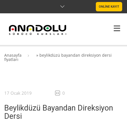
ONLİNE KAYIT
ANASAYFA
Anasayfa
»
beylikdüzü bayandan direksiyon dersi
fiyatları
HAKKIMIZDA
ŞUBELER
SRC & PSIKOTEKNIK
17 Ocak 2019
0
BLOG
Beylikdüzü Bayandan Direksiyon
Dersi
İLETIŞIM