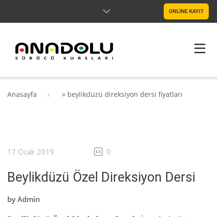
ONLİNE KAYIT
ANASAYFA
Anasayfa
»
beylikdüzü direksiyon dersi fiyatları
HAKKIMIZDA
ŞUBELER
17 Ocak 2019
0
SRC & PSIKOTEKNIK
Beylikdüzü Özel Direksiyon Dersi
BLOG
by
Admin
İLETIŞIM