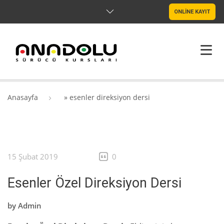
ONLİNE KAYIT
ANASAYFA
Anasayfa
»
esenler direksiyon dersi
HAKKIMIZDA
ŞUBELER
15 Şubat 2019
0
SRC & PSIKOTEKNIK
Esenler Özel Direksiyon Dersi
BLOG
by
Admin
İLETIŞIM