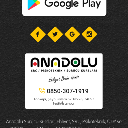
0850-307-1919
Topkapı, Şeyhülislam Sk. No:28, 34093
Fatih/İstanbul
Anadolu Sürücü Kursları, Ehliyet, SRC, Psikoteknik, ÜDY ve