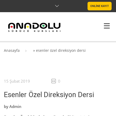
ONLİNE KAYIT
ANASAYFA
Anasayfa
»
esenler özel direksiyon dersi
HAKKIMIZDA
ŞUBELER
15 Şubat 2019
0
SRC & PSIKOTEKNIK
Esenler Özel Direksiyon Dersi
BLOG
by
Admin
İLETIŞIM