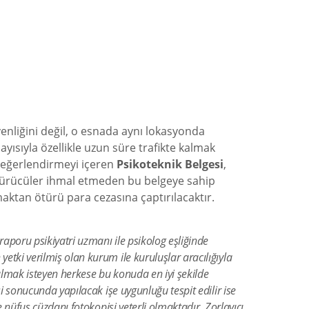
venliğini değil, o esnada aynı lokasyonda
ısıyla özellikle uzun süre trafikte kalmak
 değerlendirmeyi içeren
Psikoteknik Belgesi
,
n sürücüler ihmal etmeden bu belgeye sahip
maktan ötürü para cezasına çaptırılacaktır.
raporu psikiyatri uzmanı ile psikolog eşliğinde
etki verilmiş olan kurum ile kuruluşlar aracılığıyla
almak isteyen herkese bu konuda en iyi şekilde
si sonucunda yapılacak işe uygunluğu tespit edilir ise
e nüfus cüzdanı fotokopisi yeterli olmaktadır. Zorlayıcı