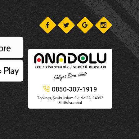
0850-307-1919
Topkapı, Şeyhülislam Sk. No:28, 34093
Fatih/İstanbul