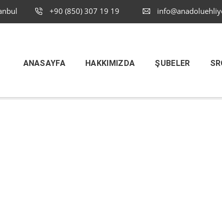
anbul
+90 (850) 307 19 19
info@anadoluehliy
ANASAYFA
HAKKIMIZDA
ŞUBELER
SR