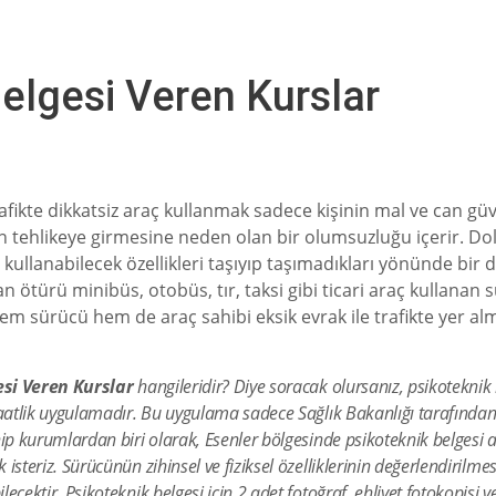
elgesi Veren Kurslar
afikte dikkatsiz araç kullanmak sadece kişinin mal ve can gü
tehlikeye girmesine neden olan bir olumsuzluğu içerir. Dolay
 kullanabilecek özellikleri taşıyıp taşımadıkları yönünde bir
 ötürü minibüs, otobüs, tır, taksi gibi ticari araç kullana
em sürücü hem de araç sahibi eksik evrak ile trafikte yer al
esi Veren Kurslar
hangileridir? Diye soracak olursanız, psikoteknik 
saatlik uygulamadır. Bu uygulama sadece Sağlık Bakanlığı tarafından y
hip kurumlardan biri olarak, Esenler bölgesinde psikoteknik belgesi 
isteriz. Sürücünün zihinsel ve fiziksel özelliklerinin değerlendirilme
ecektir. Psikoteknik belgesi için 2 adet fotoğraf, ehliyet fotokopisi v