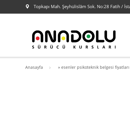
Topkapı Mah. Şeyhülislâm Sok. No:28 Fatih / İst
Anasayfa
»
esenler psikoteknik belgesi fiyatları