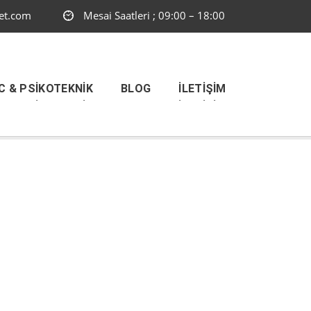
et.com
Mesai Saatleri ; 09:00 – 18:00
C & PSIKOTEKNIK
BLOG
İLETIŞIM