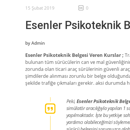
15 Şubat 2019
0
Esenler Psikoteknik B
by
Admin
Esenler Psikoteknik Belgesi Veren Kurslar ;
Tr
bulunan tüm sürücülerin can ve mal güvenliğinin 
zorunda olan ticari araç sürülerinin güvenli araç
şimdilerde alınması zorunlu bir belge olduğundan
şekilde trafiğe çıkmaları gerekir. aksi durumda h
Peki,
Esenler Psikoteknik Belg
simülatör aracılığıyla yapılan 1 
yapılmaktadır. İşte bu yetkiye sa
yardımcı olabileceğimizi söylemek 
sürücü belgesini sorunsuzca alabil