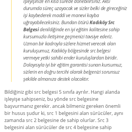
işleyişinize en kısa sürede dönebilirsiniz. Aksi
durumda süreç uzayacak ve sizler belki de gireceğiniz
işi kaybederek maddi ve manevi kayba
uğrayabileceksiniz. Bundan ötürü
Kadıköy Src
Belgesi
denildiğinde en iyi eğitim kalitesine sahip
kursumuzla iletişime geçmenizi tavsiye ederiz.
Uzman bir kadroyla sizlere hizmet verecek olan
kuruluşumuz, Kadıköy bölgesinde src belgesi
vermeye yetki sahibi ender kuruluşlardan biridir.
Dolayısıyla iyi bir eğitim garantisi sunan kursumuz,
sizlerin en doğru tercihi olarak belgenizi sorunsuz
şekilde almanıza destek olacaktır.
Bildiğiniz gibi src belgesi 5 sınıfa ayrılır. Hangi alanda
işleyişe sahipseniz, bu yönde src belgesine
başvurmanız gerekir. ancak bilmeniz gereken önemli
bir husus şudur ki, src 1 belgesini alan sürücüler, aynı
zamanda src 2 belgesine de sahip olurlar. Src 3
belgesini alan sürücüler de src 4 belgesine sahip