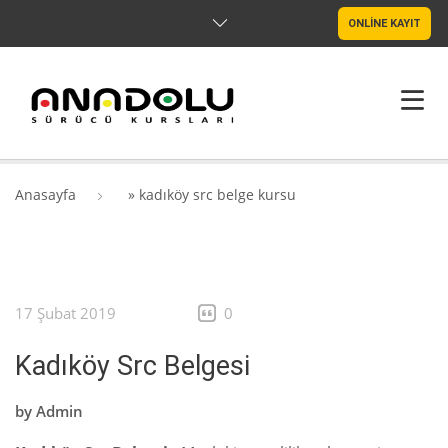
ONLİNE KAYIT
ANASAYFA
Anasayfa
»
kadıköy src belge kursu
HAKKIMIZDA
ŞUBELER
17 Şubat 2019
0
SRC & PSIKOTEKNIK
Kadıköy Src Belgesi
BLOG
by
Admin
İLETIŞIM