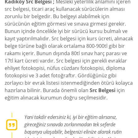
Kadıköy Src Belgesi ;
Mesleki yeterlilik anlamını içeren
src belgesi, ticari araç kullanacak sürücülerin alması
zorunlu bir belgedir. Bu belgeyi alabilmek için
sürücünün eğitim görmesi ve sınava girmesi gerekir.
Bunun içinde öncelikle iyi bir sürücü kursu bulmalı ve
kayıt yaptırılmalıdır. Src belgesi için kurs ücreti, alınacak
belge türüne bağlı olarak ortalama 800-900tl gibi bir
rakamı içerir. Bunun dışında 80tl sınav harç parası ve
17tl kart ücreti vardır. Src belgesi için gerekli evraklar
ehliyet fotokopisi, nüfus cüzdanı fotokopisi, diploma
fotokopisi ve 3 adet fotoğraftır. Gördüğünüz gibi
zorlayıcı bir evrak listesi istenmediğinden ötürü kolayca
hazırlana bilinir. Burada önemli olan
Src Belgesi
için
eğitim alınacak kurumun doğru seçilmesidir.
Yani takdir edersiniz ki, iyi bir eğitim alırsanız,
gireceğiniz sınavda zorlanmadan tek seferde
başarıya ulaşabilir, belgenizi elinize alarak rutin