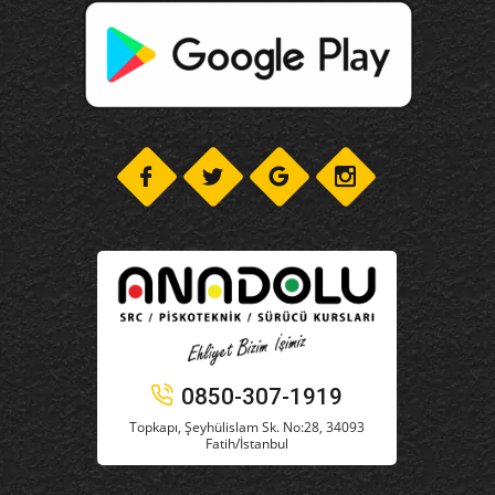
0850-307-1919
Topkapı, Şeyhülislam Sk. No:28, 34093
Fatih/İstanbul