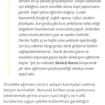
dersleri en iyi şekilde gerçekleştirilir. Ehliyet alabilmek
için bildiğiniz üzere öncelikle kursa kayıt yaptırmanız
gerekir. Kayıt işlemi öğrenim belgesi, 2 adet
biyometrik fotoğraf, sağlık raporu, nüfus cüzdanı
fotokopisi, kan grubu gibi kurs yetkilisinin talep ettiği
belgelerin hazırlanması sonucunda yapılır. Ardından
sizlere teorik derslerin gün ve saatleri belirtilir.
Dersler hafta içi ve hafta sonu şeklinde ayarlandığı
için boş vaktiniz hangi grubu denk geliyorsa katılım
sağlayabilmektesiniz. Teorik dersleri gören ve
sınavdan başarıyla geçen kişiler direksiyon eğitimine
başlar. İşte bu noktada
Sürücü Kursu
bünyesinde
yer alan eğitmenin profesyonelliği oldukça önem
teşkil eder.
Öncelikle eğitmen sürücü adayını kasmadan sakince
iletişim kurmalıdır. Bununla birlikte sınav parkurunu
ezberletmek yerine aracın nasıl doğru ve trafik
kurallarına uygun şekilde kullanılması gerektiğini