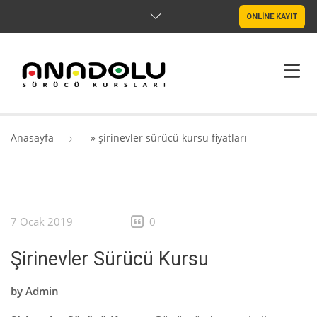
ONLİNE KAYIT
ANASAYFA
Anasayfa
»
şirinevler sürücü kursu fiyatları
HAKKIMIZDA
ŞUBELER
7 Ocak 2019
0
SRC & PSIKOTEKNIK
Şirinevler Sürücü Kursu
BLOG
by
Admin
İLETIŞIM