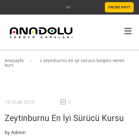
ONLİNE KAYIT
ANASAYFA
Anasayfa
»
zeyinburnu en iyi sürücü belgesi veren
kurs
HAKKIMIZDA
ŞUBELER
SRC & PSIKOTEKNIK
18 Ocak 2019
0
BLOG
Zeytinburnu En İyi Sürücü Kursu
İLETIŞIM
by
Admin