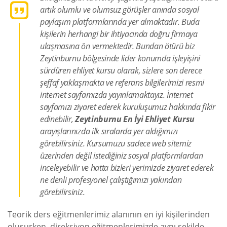
artık olumlu ve olumsuz görüşler anında sosyal
paylaşım platformlarında yer almaktadır. Buda
kişilerin herhangi bir ihtiyacında doğru firmaya
ulaşmasına ön vermektedir. Bundan ötürü biz
Zeytinburnu bölgesinde lider konumda işleyişini
sürdüren ehliyet kursu olarak, sizlere son derece
şeffaf yaklaşmakta ve referans bilgilerimizi resmi
internet sayfamızda yayınlamaktayız. İnternet
sayfamızı ziyaret ederek kuruluşumuz hakkında fikir
edinebilir,
Zeytinburnu En İyi Ehliyet Kursu
arayışlarınızda ilk sıralarda yer aldığımızı
görebilirsiniz. Kursumuzu sadece web sitemiz
üzerinden değil istediğiniz sosyal platformlardan
inceleyebilir ve hatta bizleri yerimizde ziyaret ederek
ne denli profesyonel çalıştığımızı yakından
görebilirsiniz.
Teorik ders eğitmenlerimiz alanının en iyi kişilerinden
oluşurken, direksiyon eğitmenlerimizde aynı şekilde