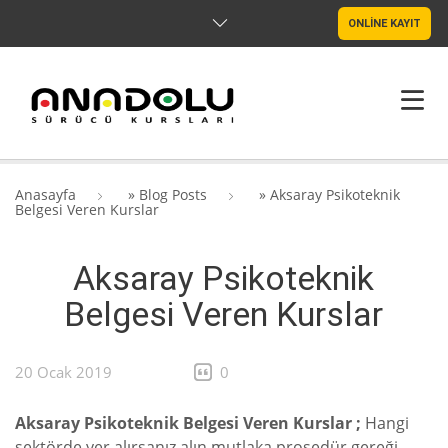
ONLİNE KAYIT
ANASAYFA
Anasayfa
»
Blog Posts
»
Aksaray Psikoteknik
Belgesi Veren Kurslar
HAKKIMIZDA
Aksaray Psikoteknik
ŞUBELER
Belgesi Veren Kurslar
SRC & PSIKOTEKNIK
BLOG
20 Ocak 2019
0
İLETIŞIM
Aksaray Psikoteknik Belgesi Veren Kurslar ;
Hangi
sektörde yer alırsanız alın mutlaka prosedür gereği