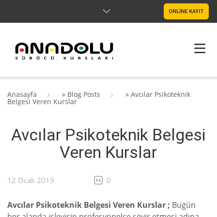
ONLİNE KAYIT
ANASAYFA
Anasayfa
»
Blog Posts
»
Avcılar Psikoteknik
Belgesi Veren Kurslar
HAKKIMIZDA
Avcılar Psikoteknik Belgesi
ŞUBELER
Veren Kurslar
SRC & PSIKOTEKNIK
BLOG
12 Ocak 2019
0
İLETIŞIM
Avcılar Psikoteknik Belgesi Veren Kurslar ;
Bugün
her alanda işleyişin profesyonelce seyir etmesi adına