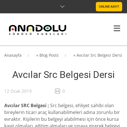
ONLİNE KAYIT
ANASAYFA
Anasayfa
»
Blog Posts
»
Avcılar Src Belgesi Dersi
HAKKIMIZDA
Avcılar Src Belgesi Dersi
ŞUBELER
SRC & PSIKOTEKNIK
12 Ocak 2019
0
BLOG
Avcılar SRC Belgesi ;
Src belgesi, ehliyet sahibi olan
bireylerin ticari araç kullanabilmeleri adına zorunlu bir
İLETIŞIM
evraktır. Kişilerin bu belgeyi alabilmesi için önce kursa
kayıt olmaları, eğitim almaları ve sınava girerek belgeyi