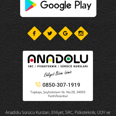
0850-307-1919
Topkapı, Şeyhülislam Sk. No:28, 34093
Fatih/İstanbul
Anadolu Sürücü Kursları, Ehliyet, SRC, Psikoteknik, ÜDY ve