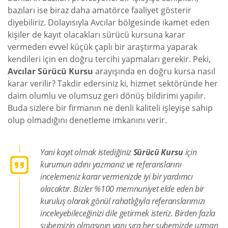
bazıları ise biraz daha amatörce faaliyet gösterir
diyebiliriz. Dolayısıyla Avcılar bölgesinde ikamet eden
kişiler de kayıt olacakları sürücü kursuna karar
vermeden evvel küçük çaplı bir araştırma yaparak
kendileri için en doğru tercihi yapmaları gerekir. Peki,
Avcılar Sürücü Kursu
arayışında en doğru kursa nasıl
karar verilir? Takdir edersiniz ki, hizmet sektöründe her
daim olumlu ve olumsuz geri dönüş bildirimi yapılır.
Buda sizlere bir firmanın ne denli kaliteli işleyişe sahip
olup olmadığını denetleme imkanını verir.
Yani kayıt olmak istediğiniz
Sürücü Kursu
için
kurumun adını yazmanız ve referanslarını
incelemeniz karar vermenizde iyi bir yardımcı
olacaktır. Bizler %100 memnuniyet elde eden bir
kuruluş olarak gönül rahatlığıyla referanslarımızı
inceleyebileceğinizi dile getirmek isteriz. Birden fazla
şubemizin olmasının yanı sıra her şubemizde uzman