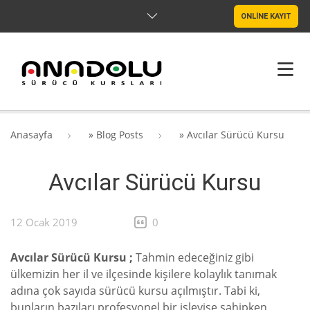
ONLİNE KAYIT
ANASAYFA
Anasayfa
»
Blog Posts
»
Avcılar Sürücü Kursu
HAKKIMIZDA
Avcılar Sürücü Kursu
ŞUBELER
SRC & PSIKOTEKNIK
12 Ocak 2019
0
BLOG
Avcılar Sürücü Kursu ;
Tahmin edeceğiniz gibi
ülkemizin her il ve ilçesinde kişilere kolaylık tanımak
İLETIŞIM
adına çok sayıda sürücü kursu açılmıştır. Tabi ki,
bunların bazıları profesyonel bir işleyişe sahipken,