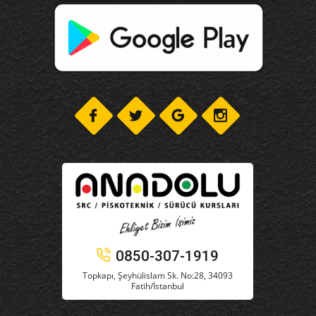
0850-307-1919
Topkapı, Şeyhülislam Sk. No:28, 34093
Fatih/İstanbul