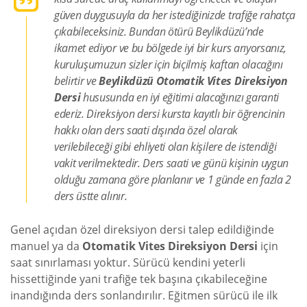
güven duygusuyla da her istediğinizde trafiğe rahatça
çıkabileceksiniz. Bundan ötürü Beylikdüzü’nde
ikamet ediyor ve bu bölgede iyi bir kurs arıyorsanız,
kuruluşumuzun sizler için biçilmiş kaftan olacağını
belirtir ve
Beylikdüzü Otomatik Vites Direksiyon
Dersi
hususunda en iyi eğitimi alacağınızı garanti
ederiz. Direksiyon dersi kursta kayıtlı bir öğrencinin
hakkı olan ders saati dışında özel olarak
verilebileceği gibi ehliyeti olan kişilere de istendiği
vakit verilmektedir. Ders saati ve günü kişinin uygun
olduğu zamana göre planlanır ve 1 günde en fazla 2
ders üstte alınır.
Genel açıdan özel direksiyon dersi talep edildiğinde
manuel ya da
Otomatik Vites Direksiyon Dersi
için
saat sınırlaması yoktur. Sürücü kendini yeterli
hissettiğinde yani trafiğe tek başına çıkabileceğine
inandığında ders sonlandırılır. Eğitmen sürücü ile ilk