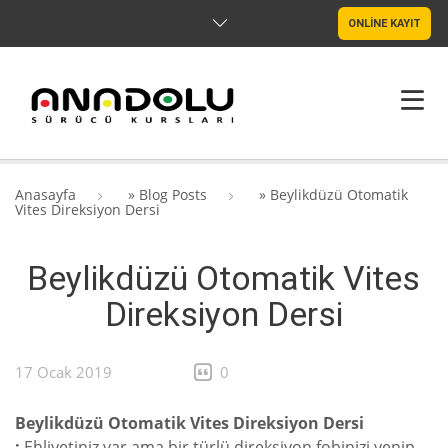
ONLİNE KAYIT
ANASAYFA
Anasayfa
»
Blog Posts
»
Beylikdüzü Otomatik
Vites Direksiyon Dersi
HAKKIMIZDA
Beylikdüzü Otomatik Vites
ŞUBELER
Direksiyon Dersi
SRC & PSIKOTEKNIK
BLOG
17 Ocak 2019
0
İLETIŞIM
Beylikdüzü Otomatik Vites Direksiyon Dersi
;
Ehliyetiniz var ama bir türlü direksiyon fobinizi yenip