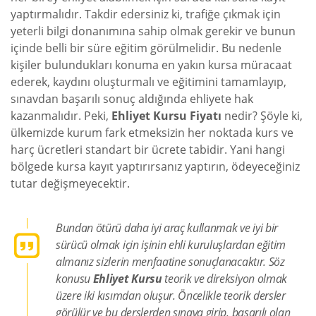
yaptırmalıdır. Takdir edersiniz ki, trafiğe çıkmak için
yeterli bilgi donanımına sahip olmak gerekir ve bunun
içinde belli bir süre eğitim görülmelidir. Bu nedenle
kişiler bulundukları konuma en yakın kursa müracaat
ederek, kaydını oluşturmalı ve eğitimini tamamlayıp,
sınavdan başarılı sonuç aldığında ehliyete hak
kazanmalıdır. Peki,
Ehliyet Kursu Fiyatı
nedir? Şöyle ki,
ülkemizde kurum fark etmeksizin her noktada kurs ve
harç ücretleri standart bir ücrete tabidir. Yani hangi
bölgede kursa kayıt yaptırırsanız yaptırın, ödeyeceğiniz
tutar değişmeyecektir.
Bundan ötürü daha iyi araç kullanmak ve iyi bir
sürücü olmak için işinin ehli kuruluşlardan eğitim
almanız sizlerin menfaatine sonuçlanacaktır. Söz
konusu
Ehliyet Kursu
teorik ve direksiyon olmak
üzere iki kısımdan oluşur. Öncelikle teorik dersler
görülür ve bu derslerden sınava girip, başarılı olan