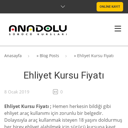
ONLİNE KAYIT
ANASAYFA
Anasayfa
»
Blog Posts
»
Ehliyet Kursu Fiyatı
HAKKIMIZDA
Ehliyet Kursu Fiyatı
ŞUBELER
SRC & PSIKOTEKNIK
8 Ocak 2019
0
BLOG
Ehliyet Kursu Fiyatı ;
Hemen herkesin bildiği gibi
ehliyet araç kullanımı için zorunlu bir belgedir.
İLETIŞIM
Dolayısıyla araç kullanmak isteyen 18 yaşını doldurmuş
her birey ehliyet alabilmek için sürücü kursuna kayıt