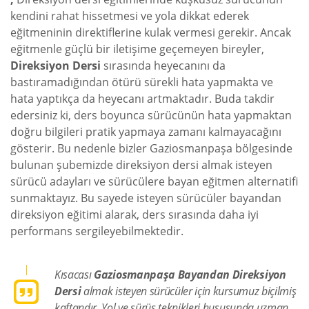
kendini rahat hissetmesi ve yola dikkat ederek
eğitmeninin direktiflerine kulak vermesi gerekir. Ancak
eğitmenle güçlü bir iletişime geçemeyen bireyler,
Direksiyon Dersi
sırasında heyecanını da
bastıramadığından ötürü sürekli hata yapmakta ve
hata yaptıkça da heyecanı artmaktadır. Buda takdir
edersiniz ki, ders boyunca sürücünün hata yapmaktan
doğru bilgileri pratik yapmaya zamanı kalmayacağını
gösterir. Bu nedenle bizler Gaziosmanpaşa bölgesinde
bulunan şubemizde direksiyon dersi almak isteyen
sürücü adayları ve sürücülere bayan eğitmen alternatifi
sunmaktayız. Bu sayede isteyen sürücüler bayandan
direksiyon eğitimi alarak, ders sırasında daha iyi
performans sergileyebilmektedir.
Kısacası
Gaziosmanpaşa Bayandan Direksiyon
Dersi
almak isteyen sürücüler için kursumuz biçilmiş
kaftandır. Yol ve sürüş teknikleri hususunda uzman