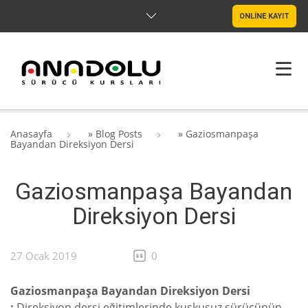
ONLİNE KAYIT
ANASAYFA
Anasayfa
»
Blog Posts
»
Gaziosmanpaşa
Bayandan Direksiyon Dersi
HAKKIMIZDA
Gaziosmanpaşa Bayandan
ŞUBELER
Direksiyon Dersi
SRC & PSIKOTEKNIK
BLOG
27 Ocak 2019
0
İLETIŞIM
Gaziosmanpaşa Bayandan Direksiyon Dersi
;
Direksiyon dersi eğitimlerinde kuşkusuz sürücünün