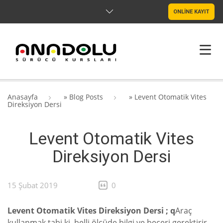
ONLİNE KAYIT
ANASAYFA
Anasayfa
»
Blog Posts
»
Levent Otomatik Vites
Direksiyon Dersi
HAKKIMIZDA
Levent Otomatik Vites
ŞUBELER
Direksiyon Dersi
SRC & PSIKOTEKNIK
BLOG
15 Şubat 2019
0
İLETIŞIM
Levent Otomatik Vites Direksiyon Dersi ; q
Araç
kullanmak tabi ki, belli ölçüde bilgi ve beceri gerektirir.