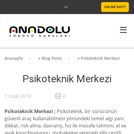
ONLİNE KAYIT
ANASAYFA
Anasayfa
»
Blog Posts
»
Psikoteknik Merkezi
HAKKIMIZDA
Psikoteknik Merkezi
ŞUBELER
SRC & PSIKOTEKNIK
7 Ocak 2019
0
BLOG
Psikoteknik Merkezi ;
Psikoteknik, bir sürücünün
güvenli araç kullanabilmesi yönündeki temel algı yani
İLETIŞIM
dikkat, risk alma, davranış, hız ile mesafe tahmini, el ve
ayak koordinasyonu, muhakeme yeteneği gibi çeşitli