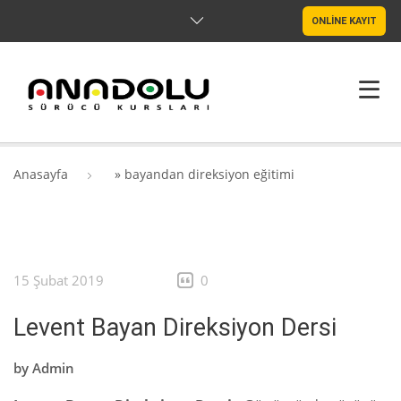
ONLİNE KAYIT
ANASAYFA
Anasayfa
»
bayandan direksiyon eğitimi
HAKKIMIZDA
ŞUBELER
15 Şubat 2019
0
SRC & PSIKOTEKNIK
Levent Bayan Direksiyon Dersi
BLOG
by
Admin
İLETIŞIM