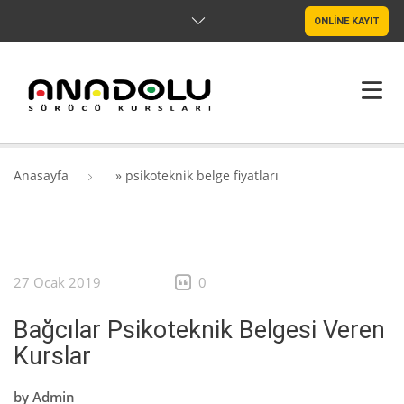
ONLİNE KAYIT
ANASAYFA
Anasayfa
»
psikoteknik belge fiyatları
HAKKIMIZDA
ŞUBELER
27 Ocak 2019
0
SRC & PSIKOTEKNIK
Bağcılar Psikoteknik Belgesi Veren
BLOG
Kurslar
İLETIŞIM
by
Admin