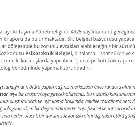
arayolu Taşıma Yönetmeliğinin 4925 sayılı kanunu gereğince 
oteknik raporu da bulunmaktadır. Src belgesi başvurusu yapac
lar bölgesinde bu zorunlu evrakları alabileceğiniz bir sürüc
 Söz konusu
Psikoteknik Belgesi
, ortalama 1 saat süren ve s
kurum ile kuruluşlarda yapılabilir. Çünkü psikoteknik raporu
sikolog denetiminde yapılmak zorundadır.
uygulandığından ötürü yaptıracağınız merkezden önce randevu alma
slar
diye bir araştırmaya girecek olursanız, bu hususta kursumuzun si
nuz oluşturulacak ve uygulama hakkında yetkililer tarafınıza detaylı 
unluğunu ölçen bir değerlendirmedir. Yani fiziksel ve ruhsal açıdan
nmasına neden olacak bir durum söz konusu olmadığından ötürü gönül r
irsiniz.