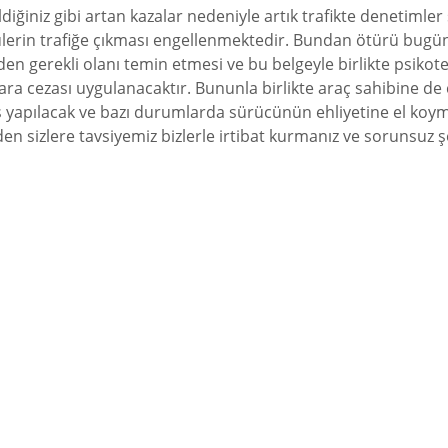
diğiniz gibi artan kazalar nedeniyle artık trafikte denetimle
in trafiğe çıkması engellenmektedir. Bundan ötürü bugün tic
nden gerekli olanı temin etmesi ve bu belgeyle birlikte psiko
ra cezası uygulanacaktır. Bununla birlikte araç sahibine de 
ş yapılacak ve bazı durumlarda sürücünün ehliyetine el koyma
den sizlere tavsiyemiz bizlerle irtibat kurmanız ve sorunsuz ş