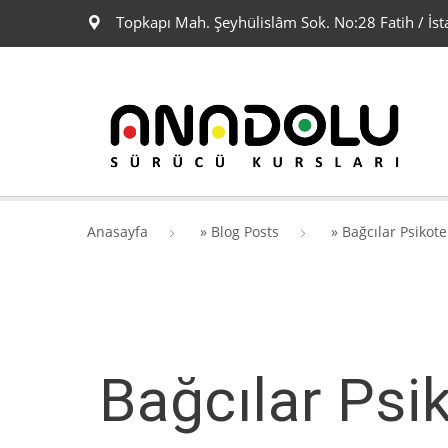
Topkapı Mah. Şeyhülislâm Sok. No:28 Fatih / İst
Anasayfa
»
Blog Posts
»
Bağcılar Psikot
Bağcılar Psi