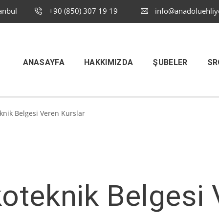
anbul
+90 (850) 307 19 19
info@anadoluehliy
ANASAYFA
HAKKIMIZDA
ŞUBELER
SR
eknik Belgesi Veren Kurslar
koteknik Belgesi 