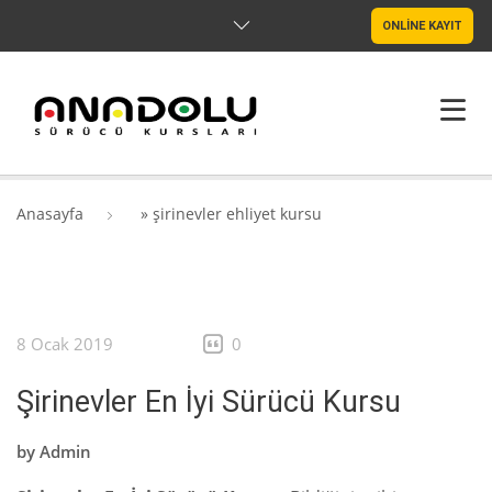
ONLİNE KAYIT
ANASAYFA
Anasayfa
»
şirinevler ehliyet kursu
HAKKIMIZDA
ŞUBELER
8 Ocak 2019
0
SRC & PSIKOTEKNIK
Şirinevler En İyi Sürücü Kursu
BLOG
by
Admin
İLETIŞIM