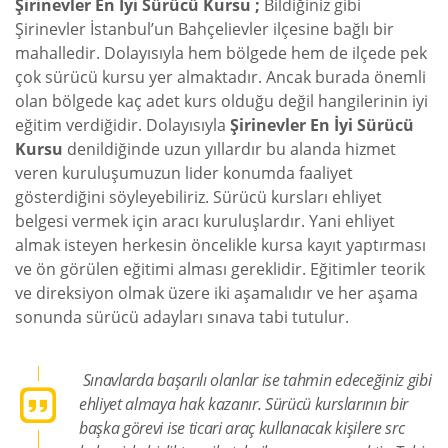
Şirinevler En İyi Sürücü Kursu ;
Bildiğiniz gibi
Şirinevler İstanbul’un Bahçelievler ilçesine bağlı bir
mahalledir. Dolayısıyla hem bölgede hem de ilçede pek
çok sürücü kursu yer almaktadır. Ancak burada önemli
olan bölgede kaç adet kurs olduğu değil hangilerinin iyi
eğitim verdiğidir. Dolayısıyla
Şirinevler En İyi Sürücü
Kursu
denildiğinde uzun yıllardır bu alanda hizmet
veren kuruluşumuzun lider konumda faaliyet
gösterdiğini söyleyebiliriz. Sürücü kursları ehliyet
belgesi vermek için aracı kuruluşlardır. Yani ehliyet
almak isteyen herkesin öncelikle kursa kayıt yaptırması
ve ön görülen eğitimi alması gereklidir. Eğitimler teorik
ve direksiyon olmak üzere iki aşamalıdır ve her aşama
sonunda sürücü adayları sınava tabi tutulur.
Sınavlarda başarılı olanlar ise tahmin edeceğiniz gibi
ehliyet almaya hak kazanır. Sürücü kurslarının bir
başka görevi ise ticari araç kullanacak kişilere src