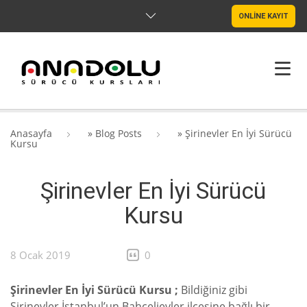
ONLİNE KAYIT
ANASAYFA
Anasayfa
»
Blog Posts
»
Şirinevler En İyi Sürücü
Kursu
HAKKIMIZDA
Şirinevler En İyi Sürücü
ŞUBELER
Kursu
SRC & PSIKOTEKNIK
BLOG
8 Ocak 2019
0
İLETIŞIM
Şirinevler En İyi Sürücü Kursu ;
Bildiğiniz gibi
Şirinevler İstanbul’un Bahçelievler ilçesine bağlı bir