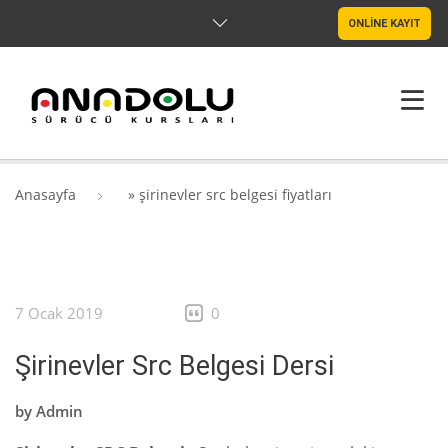
ONLİNE KAYIT
ANASAYFA
Anasayfa
»
şirinevler src belgesi fiyatları
HAKKIMIZDA
ŞUBELER
7 Ocak 2019
0
SRC & PSIKOTEKNIK
Şirinevler Src Belgesi Dersi
BLOG
by
Admin
İLETIŞIM