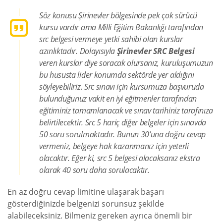
Söz konusu Şirinevler bölgesinde pek çok sürücü
kursu vardır ama Milli Eğitim Bakanlığı tarafından
src belgesi vermeye yetki sahibi olan kurslar
azınlıktadır. Dolayısıyla
Şirinevler SRC Belgesi
veren kurslar diye soracak olursanız, kuruluşumuzun
bu hususta lider konumda sektörde yer aldığını
söyleyebiliriz. Src sınavı için kursumuza başvuruda
bulunduğunuz vakit en iyi eğitmenler tarafından
eğitiminiz tamamlanacak ve sınav tarihiniz tarafınıza
belirtilecektir. Src 5 hariç diğer belgeler için sınavda
50 soru sorulmaktadır. Bunun 30’una doğru cevap
vermeniz, belgeye hak kazanmanız için yeterli
olacaktır. Eğer ki, src 5 belgesi alacaksanız ekstra
olarak 40 soru daha sorulacaktır.
En az doğru cevap limitine ulaşarak başarı
gösterdiğinizde belgenizi sorunsuz şekilde
alabileceksiniz. Bilmeniz gereken ayrıca önemli bir