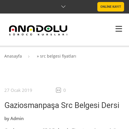
ONLİNE KAYIT
ANASAYFA
Anasayfa
»
src belgesi fiyatları
HAKKIMIZDA
ŞUBELER
27 Ocak 2019
0
SRC & PSIKOTEKNIK
Gaziosmanpaşa Src Belgesi Dersi
BLOG
by
Admin
İLETIŞIM