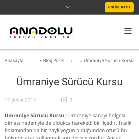
ONLİNE KAYIT
ANASAYFA
Anasayfa
»
Blog Posts
»
Ümraniye Sürücü Kursu
HAKKIMIZDA
Ümraniye Sürücü Kursu
ŞUBELER
SRC & PSIKOTEKNIK
17 Şubat 2019
0
BLOG
Ümraniye Sürücü Kursu ;
Ümraniye sanayi bölgesi
olması nedeniyle de oldukça hareketli bir ilçedir. Trafik
İLETIŞIM
bakımından da bir hayli yoğun olduğundan ötürü bu
bölgede araç kullanmak son derece zordur. Ancak